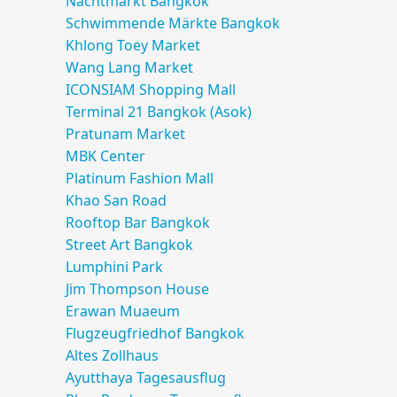
Nachtmarkt Bangkok
Schwimmende Märkte Bangkok
Khlong Toey
Market
Wang Lang
Market
ICONSIAM
Shopping Mall
Terminal 21
Bangkok (
Asok
)
Pratunam
Market
MBK Center
Platinum
Fashion Mall
Khao San Road
Rooftop Bar Bangkok
Street Art Bangkok
Lumphini Park
Jim Thompson House
Erawan Muaeum
Flugzeugfriedhof Bangkok
Altes Zollhaus
Ayutthaya
Tagesausflug