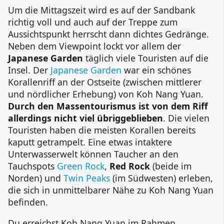
Um die Mittagszeit wird es auf der Sandbank
richtig voll und auch auf der Treppe zum
Aussichtspunkt herrscht dann dichtes Gedränge.
Neben dem Viewpoint lockt vor allem der
Japanese Garden
täglich viele Touristen auf die
Insel. Der
Japanese Garden
war ein schönes
Korallenriff an der Ostseite (zwischen mittlerer
und nördlicher Erhebung) von
Koh Nang Yuan
.
Durch den Massentourismus ist von dem Riff
allerdings nicht viel übriggeblieben
. Die vielen
Touristen haben die meisten Korallen bereits
kaputt getrampelt. Eine etwas intaktere
Unterwasserwelt können Taucher an den
Tauchspots
Green Rock
,
Red Rock
(beide im
Norden) und
Twin Peaks
(im Südwesten) erleben,
die sich in unmittelbarer Nähe zu
Koh Nang Yuan
befinden.
Du erreichst
Koh Nang Yuan
im Rahmen