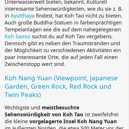
Unterwasserwelt bieten, bekannt. Kulturell
interessante Sehenswürdigkeiten, wie du sie z. B.
in
Ayutthaya
findest, hat Koh Tao nicht zu bieten.
Auch große Buddha-Statuen in farbenprächtigen
Tempelanlagen wie die auf dem nahegelegenen
Koh Samui
suchst du auf Koh Tao vergebens.
Dennoch gibt es neben den Traumstränden und
der Möglichkeit zu verschiedenen Aktivitäten ein
paar interessante Orte, die auf jeden Fall einen
Zwischenstopp wert sind.
Koh Nang Yuan
(Viewpoint,
Japanese
Garden
,
Green Rock
,
Red Rock
und
Twin Peaks
)
Wichtigste und
meistbesuchte
Sehenswürdigkeit von Koh Tao
ist zweifelsfrei
die kleine
vorgelagerte Insel
Koh Nang Yuan
im äußersten Norden, die etwa 500 Meter vor der