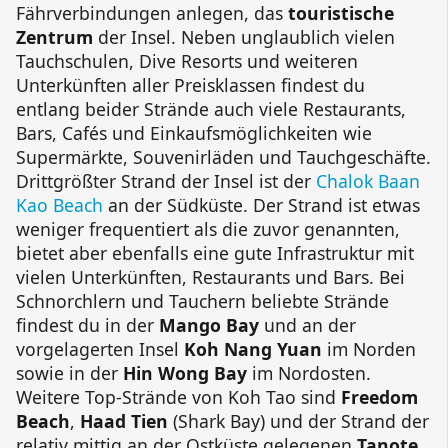
Fährverbindungen anlegen, das
touristische
Zentrum
der Insel. Neben unglaublich vielen
Tauchschulen,
Dive Resorts
und weiteren
Unterkünften aller Preisklassen findest du
entlang beider Strände auch viele Restaurants,
Bars, Cafés und Einkaufsmöglichkeiten wie
Supermärkte, Souvenirläden und Tauchgeschäfte.
Drittgrößter Strand der Insel ist der
Chalok Baan
Kao Beach
an der Südküste. Der Strand ist etwas
weniger frequentiert als die zuvor genannten,
bietet aber ebenfalls eine gute Infrastruktur mit
vielen Unterkünften, Restaurants und Bars. Bei
Schnorchlern und Tauchern beliebte Strände
findest du in der
Mango Bay
und an der
vorgelagerten Insel
Koh Nang Yuan
im Norden
sowie in der
Hin Wong
Bay
im Nordosten.
Weitere Top-Strände von Koh Tao sind
Freedom
Beach
,
Haad Tien
(
Shark Bay
) und der Strand der
relativ mittig an der Ostküste gelegenen
Tanote