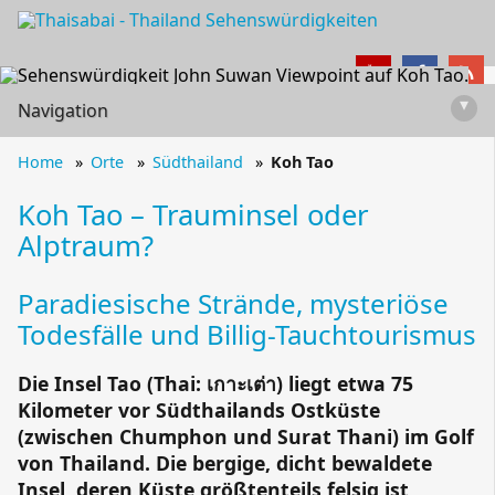
▾
Navigation
Home
Orte
Südthailand
Koh Tao
Koh Tao – Trauminsel oder
Alptraum?
Paradiesische Strände, mysteriöse
Todesfälle und Billig-Tauchtourismus
Die
Insel Tao
(Thai:
เกาะเต่า
) liegt etwa 75
Kilometer vor Südthailands Ostküste
(zwischen
Chumphon
und
Surat Thani
) im
Golf
von Thailand
. Die bergige, dicht bewaldete
Insel, deren Küste größtenteils felsig ist,