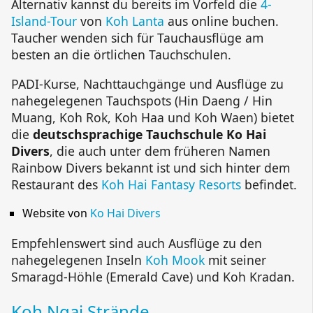
Alternativ kannst du bereits im Vorfeld die
4-
Island-Tour
von
Koh Lanta
aus online buchen.
Taucher wenden sich für Tauchausflüge am
besten an die örtlichen Tauchschulen.
PADI-Kurse
, Nachttauchgänge und Ausflüge zu
nahegelegenen Tauchspots (
Hin Daeng
/
Hin
Muang
,
Koh Rok
,
Koh Haa
und
Koh Waen
) bietet
die
deutschsprachige Tauchschule
Ko Hai
Divers
, die auch unter dem früheren Namen
Rainbow Divers
bekannt ist und sich hinter dem
Restaurant des
Koh Hai Fantasy Resorts
befindet.
Website von
Ko Hai Divers
Empfehlenswert sind auch Ausflüge zu den
nahegelegenen Inseln
Koh Mook
mit seiner
Smaragd-Höhle (
Emerald Cave
) und
Koh Kradan
.
Koh Ngai
Strände